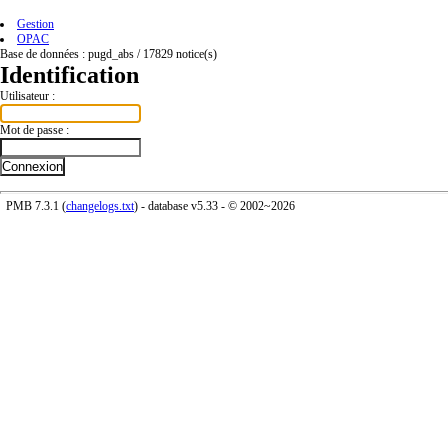
Gestion
OPAC
Base de données :
pugd_abs
/
17829
notice(s)
Identification
Utilisateur :
Mot de passe :
PMB 7.3.1 (
changelogs.txt
) - database
v5.33
- © 2002~2026